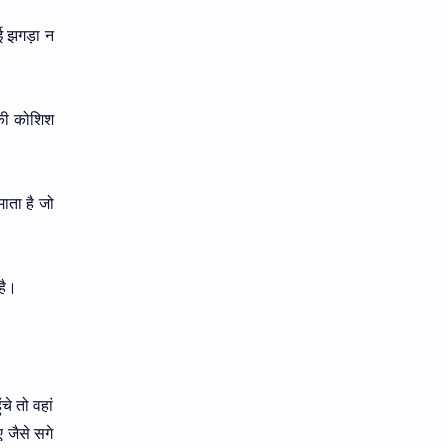
ई झगड़ा न
 की कोशिश
ाता है जो
है।
े तो वहां
 जैसे सगे