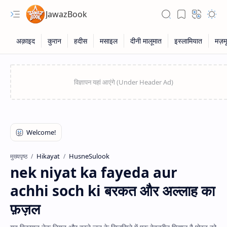
JawazBook
सूरह फज़ीलत
फज़ीलत ज़िक्र
Hikayat
HusneSulook
मुख्यपृष्ठ
nek niyat ka fayeda aur
achhi soch ki बरकत और अल्लाह का
दुआएँ
फ़ज़ल
वज़ाइफ