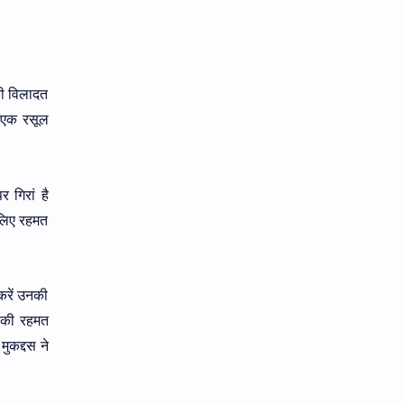
की विलादत
स एक रसूल
 गिरां है
 लिए रहमत
करें उनकी
म की रहमत
ुकद्दस ने