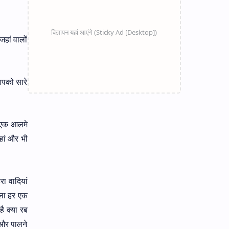
हां वालों
आपको सारे
र एक आलमे
हां और भी
ा वादियां
आला हर एक
ै क्या रब
 और पालने