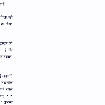
ा है।
 गिज़ा वही
सका रिज़्क़
 मखलूक की
लता है और
ं रब तआला
 खुदावंदी
ी तख़लीक़
यारे रसूल
 लिए रहमत
ा ए तआला